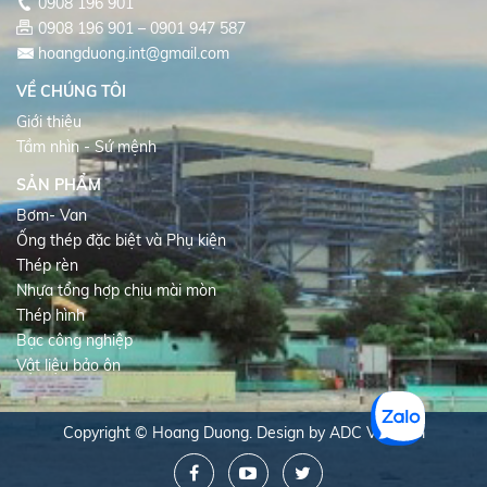
0908 196 901
0908 196 901 – 0901 947 587
hoangduong.int@gmail.com
VỀ CHÚNG TÔI
Giới thiệu
Tầm nhìn - Sứ mệnh
SẢN PHẨM
Bơm- Van
Ống thép đặc biệt và Phụ kiện
Thép rèn
Nhựa tổng hợp chịu mài mòn
Thép hình
Bạc công nghiệp
Vật liệu bảo ôn
Copyright © Hoang Duong. Design by
ADC Vietnam