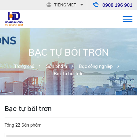
0908 196 901
TIẾNG VIỆT
BẠC TỰ BÔI TRƠN
Trang chủ
Sản phẩm
Bạc công nghiệp
Bạc tự bôi trơn
Bạc tự bôi trơn
Tổng
22
Sản phẩm