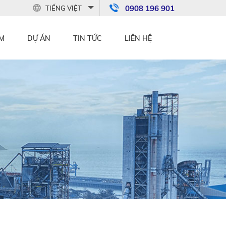
0908 196 901
TIẾNG VIỆT
M
DỰ ÁN
TIN TỨC
LIÊN HỆ