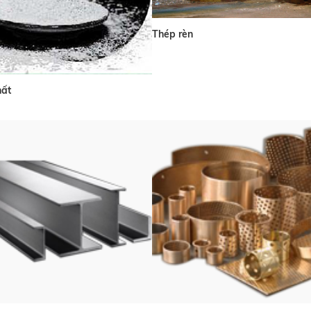
Thép rèn
hất