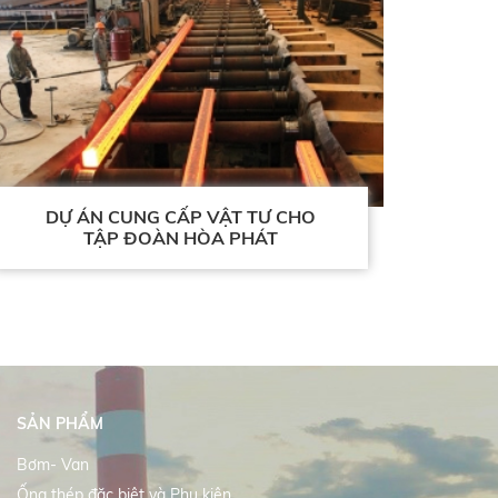
DỰ ÁN CUNG CẤP VẬT TƯ CHO
TẬP ĐOÀN HÒA PHÁT
SẢN PHẨM
Bơm- Van
Ống thép đặc biệt và Phụ kiện