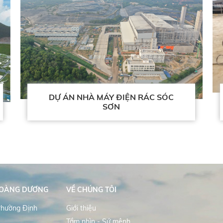
DỰ ÁN NHÀ MÁY ĐIỆN RÁC SÓC
SƠN
HOÀNG DƯƠNG
VỀ CHÚNG TÔI
 Phường Định
Giới thiệu
Tầm nhìn - Sứ mệnh