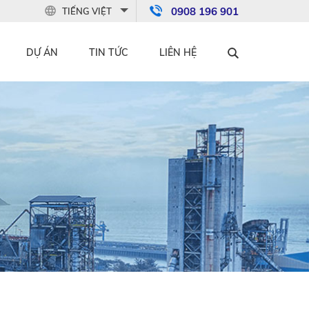
0908 196 901
TIẾNG VIỆT
DỰ ÁN
TIN TỨC
LIÊN HỆ