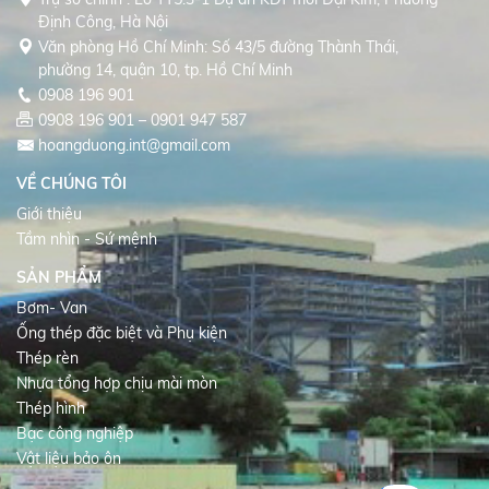
Định Công, Hà Nội
Văn phòng Hồ Chí Minh: Số 43/5 đường Thành Thái,
phường 14, quận 10, tp. Hồ Chí Minh
0908 196 901
0908 196 901 – 0901 947 587
hoangduong.int@gmail.com
VỀ CHÚNG TÔI
Giới thiệu
Tầm nhìn - Sứ mệnh
SẢN PHẨM
Bơm- Van
Ống thép đặc biệt và Phụ kiện
Thép rèn
Nhựa tổng hợp chịu mài mòn
Thép hình
Bạc công nghiệp
Vật liệu bảo ôn