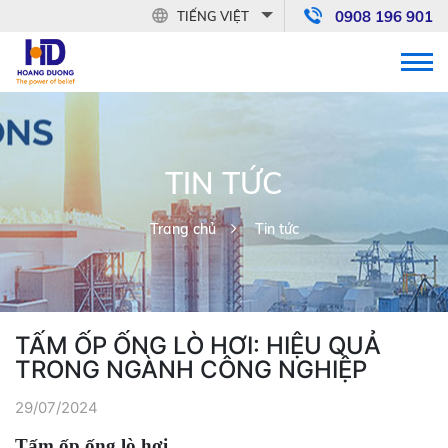
0908 196 901
TIẾNG VIỆT
TIN TỨC
Trang chủ
Tin tức
TẤM ỐP ỐNG LÒ HƠI: HIỆU QUẢ
TRONG NGÀNH CÔNG NGHIỆP
29/07/2024
Tấm ốp ống lò hơi