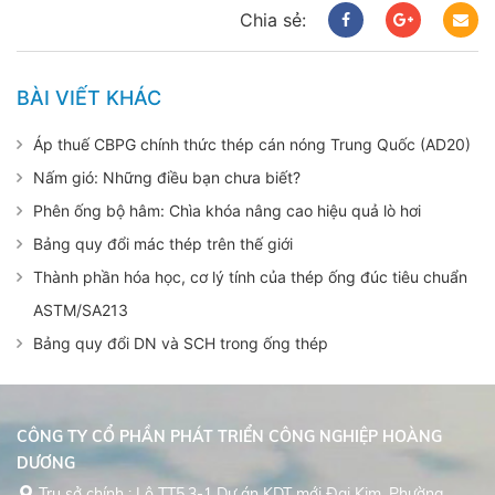
Chia sẻ:
BÀI VIẾT KHÁC
Áp thuế CBPG chính thức thép cán nóng Trung Quốc (AD20)
Nấm gió: Những điều bạn chưa biết?
Phên ống bộ hâm: Chìa khóa nâng cao hiệu quả lò hơi
Bảng quy đổi mác thép trên thế giới
Thành phần hóa học, cơ lý tính của thép ống đúc tiêu chuẩn
ASTM/SA213
Bảng quy đổi DN và SCH trong ống thép
CÔNG TY CỔ PHẦN PHÁT TRIỂN CÔNG NGHIỆP HOÀNG
DƯƠNG
Trụ sở chính : Lô TT5.3-1 Dự án KDT mới Đại Kim, Phường