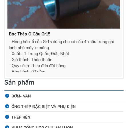
Bạc Thép Ổ Cầu Gr15
- Hàng hóa: ổ cầu Gr15 dùng cho cơ cấu 4 khâu trong ghi
lạnh nhà máy xi măng.
- Xuất sứ: Trung Quốc, Đức, Nhật
- Giá thành: Thỏa thuận
- Quy cách: Theo đơn đặt hàng
- Bảo hành: 02 năm
Sản phẩm
BƠM- VAN
ỐNG THÉP ĐẶC BIỆT VÀ PHỤ KIỆN
THÉP RÈN
NHỰA TỔNG HỢP CHỊU MÀI MÒN