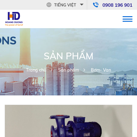
0908 196 901
TIẾNG VIỆT
SẢN PHẨM
Trang chủ
Sản phẩm
Bơm- Van