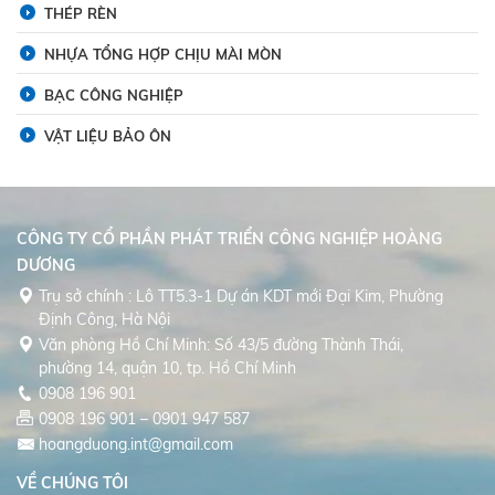
THÉP RÈN
NHỰA TỔNG HỢP CHỊU MÀI MÒN
BẠC CÔNG NGHIỆP
VẬT LIỆU BẢO ÔN
CÔNG TY CỔ PHẦN PHÁT TRIỂN CÔNG NGHIỆP HOÀNG
DƯƠNG
Trụ sở chính : Lô TT5.3-1 Dự án KDT mới Đại Kim, Phường
Định Công, Hà Nội
Văn phòng Hồ Chí Minh: Số 43/5 đường Thành Thái,
phường 14, quận 10, tp. Hồ Chí Minh
0908 196 901
0908 196 901 – 0901 947 587
hoangduong.int@gmail.com
VỀ CHÚNG TÔI