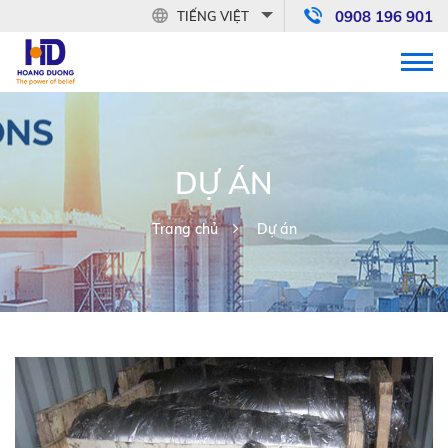
0908 196 901
TIẾNG VIỆT
DỰ ÁN
Trang chủ
Dự án