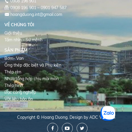
0908 196 901
0908 196 901 – 0901 947 587
hoangduong.int@gmail.com
VỀ CHÚNG TÔI
Giới thiệu
Tầm nhìn - Sứ mệnh
SẢN PHẨM
Bơm- Van
Ống thép đặc biệt và Phụ kiện
Thép rèn
Nhựa tổng hợp chịu mài mòn
Thép hình
Bạc công nghiệp
Vật liệu bảo ôn
Copyright © Hoang Duong. Design by
ADC Vietnam