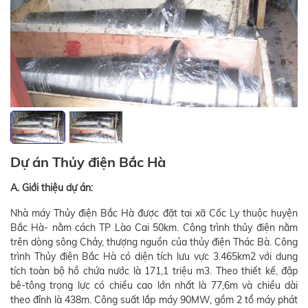
Dự án Thủy điện Bắc Hà
A. Giới thiệu dự án:
Nhà máy Thủy điện Bắc Hà được đặt tại xã Cốc Ly thuộc huyện
Bắc Hà- nằm cách TP Lào Cai 50km. Công trình thủy điện nằm
trên dòng sông Chảy, thượng nguồn của thủy điện Thác Bà. Công
trình Thủy điện Bắc Hà có diện tích lưu vực 3.465km2 với dung
tích toàn bộ hồ chứa nước là 171,1 triệu m3. Theo thiết kế, đập
bê-tông trọng lực có chiều cao lớn nhất là 77,6m và chiều dài
theo đỉnh là 438m. Công suất lắp máy 90MW, gồm 2 tổ máy phát