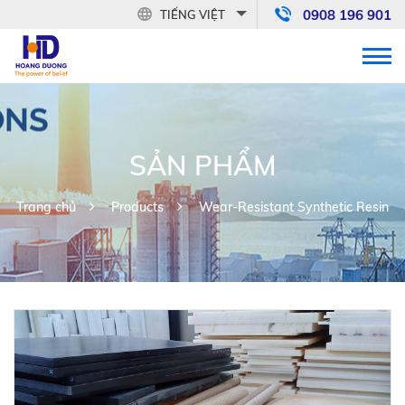
0908 196 901
TIẾNG VIỆT
SẢN PHẨM
Trang chủ
Products
Wear-Resistant Synthetic Resin