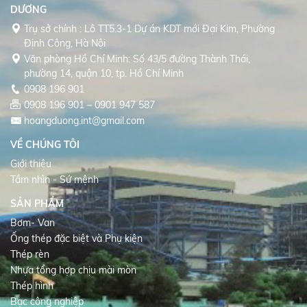
DƯƠNG
Trụ sở chính : Lô TT5.3-1 Dự án KDT mới Đại Kim, Phường
Định Công, Hà Nội
Văn phòng Hồ Chí Minh: Số 43/5 đường Thành Thái,
phường 14, quận 10, tp. Hồ Chí Minh
0908 196 901
0908 196 901 – 0901 947 587
hoangduong.int@gmail.com
VỀ CHÚNG TÔI
Giới thiệu
Tầm nhìn - Sứ mệnh
SẢN PHẨM
Bơm- Van
Ống thép đặc biệt và Phụ kiện
Thép rèn
Nhựa tổng hợp chịu mài mòn
Thép hình
Bạc công nghiệp